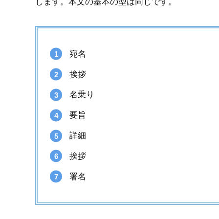
します。本文の基本の型は同じです。
宛名
挨拶
名乗り
要旨
詳細
挨拶
署名