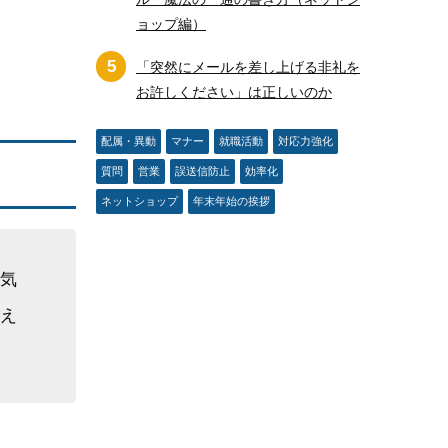
ョップ編）
5
「突然にメールを差し上げる非礼を
お許しください」は正しいのか
配属・異動
マナー
就職活動
対応力強化
質問
営業
誤送信防止
効率化
ネットショップ
年末年始の挨拶
に気
教え