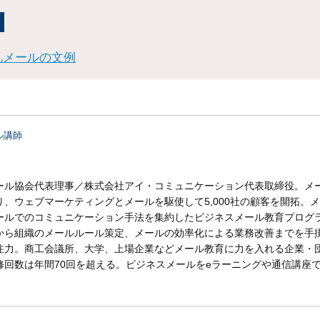
礼メールの文例
ル講師
ール協会代表理事／株式会社アイ・コミュニケーション代表取締役。メ
、ウェブマーケティングとメールを駆使して5,000社の顧客を開拓。
ールでのコミュニケーション手法を集約したビジネスメール教育プログ
から組織のメールルール策定、メールの効率化による業務改善までを手
注力。商工会議所、大学、上場企業などメール教育に力を入れる企業・
修回数は年間70回を超える。ビジネスメールをeラーニングや通信講座