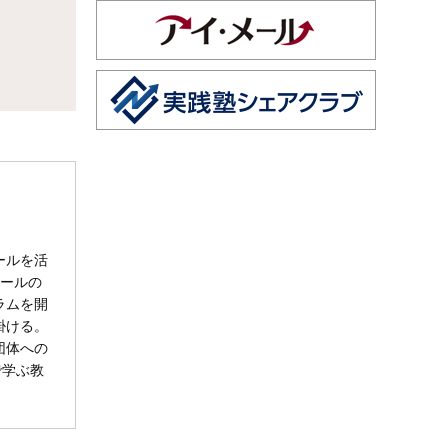
ールを活
メールの
ラムを開
掛ける。
団体への
で学ぶ教