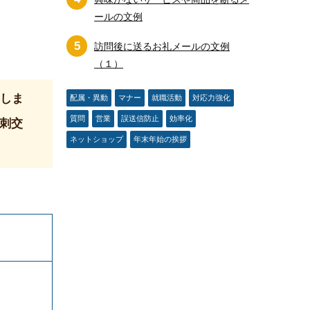
ールの文例
5
訪問後に送るお礼メールの文例
（１）
にしま
配属・異動
マナー
就職活動
対応力強化
質問
営業
誤送信防止
効率化
刺交
ネットショップ
年末年始の挨拶