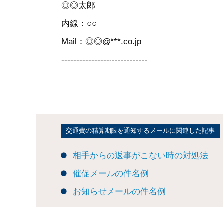
◎◎太郎
内線：○○
Mail：◎◎@***.co.jp
-----------------------------
交通費の精算期限を通知するメールに関連した記事
相手からの返事がこない時の対処法
催促メールの件名例
お知らせメールの件名例