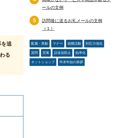
ールの文例
5
訪問後に送るお礼メールの文例
（１）
事を追
配属・異動
マナー
就職活動
対応力強化
質問
営業
誤送信防止
効率化
わる
ネットショップ
年末年始の挨拶