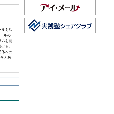
ールを活
メールの
ラムを開
掛ける。
団体への
で学ぶ教