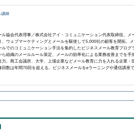
ル講師
ール協会代表理事／株式会社アイ・コミュニケーション代表取締役。メ
、ウェブマーケティングとメールを駆使して5,000社の顧客を開拓。
ールでのコミュニケーション手法を集約したビジネスメール教育プログ
から組織のメールルール策定、メールの効率化による業務改善までを手
注力。商工会議所、大学、上場企業などメール教育に力を入れる企業・
修回数は年間70回を超える。ビジネスメールをeラーニングや通信講座