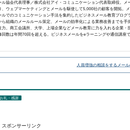
ール協会代表理事／株式会社アイ・コミュニケーション代表取締役。メ
、ウェブマーケティングとメールを駆使して5,000社の顧客を開拓。
ールでのコミュニケーション手法を集約したビジネスメール教育プログ
から組織のメールルール策定、メールの効率化による業務改善までを手
注力。商工会議所、大学、上場企業などメール教育に力を入れる企業・
修回数は年間70回を超える。ビジネスメールをeラーニングや通信講座
人員増強の相談をするメール
お礼・感謝
スポンサーリンク