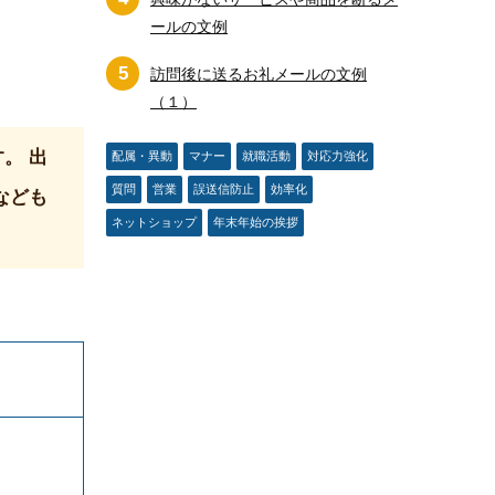
ールの文例
5
訪問後に送るお礼メールの文例
（１）
。 出
配属・異動
マナー
就職活動
対応力強化
質問
営業
誤送信防止
効率化
なども
ネットショップ
年末年始の挨拶