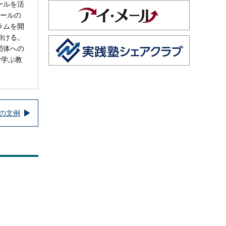
ールを活
メールの
ラムを開
掛ける。
団体への
で学ぶ教
の文例