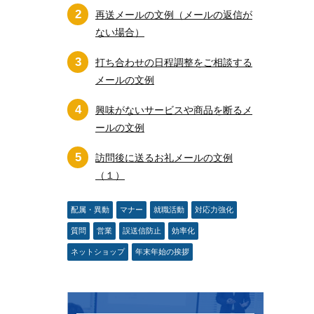
2
再送メールの文例（メールの返信が
ない場合）
3
打ち合わせの日程調整をご相談する
メールの文例
4
興味がないサービスや商品を断るメ
ールの文例
5
訪問後に送るお礼メールの文例
（１）
配属・異動
マナー
就職活動
対応力強化
質問
営業
誤送信防止
効率化
ネットショップ
年末年始の挨拶